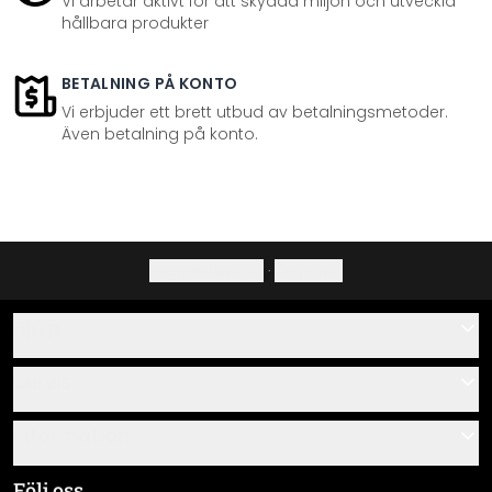
Vi arbetar aktivt för att skydda miljön och utveckla
hållbara produkter
BETALNING PÅ KONTO
Vi erbjuder ett brett utbud av betalningsmetoder.
Även betalning på konto.
Integritetspolicy
·
Ångerrätt
Hjälp
Kontakta
Servis
Om oss
Monteringsanvisningar
Information
Frågor & svar
Materialöversikt
Allmänna villkor
Följ oss