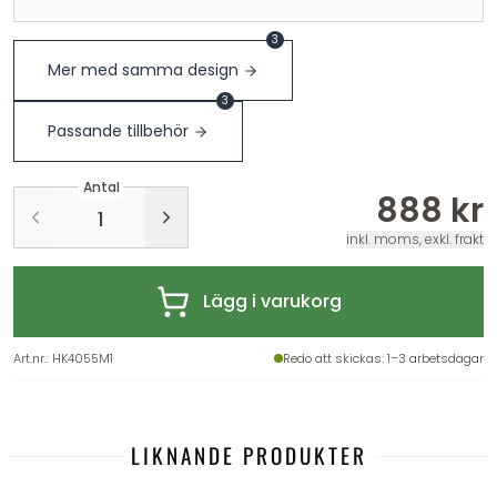
3
Mer med samma design
3
Passande tillbehör
Antal
888 kr
inkl. moms, exkl. frakt
Lägg i varukorg
Art.nr.
:
HK4055M1
Redo att skickas
: 1–3 arbetsdagar
LIKNANDE PRODUKTER