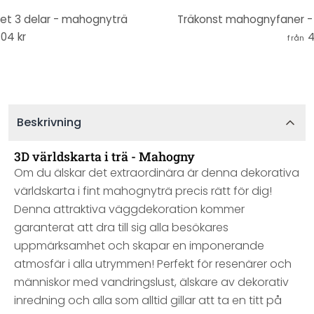
set 3 delar - mahognyträ
Träkonst mahognyfaner - 
04 kr
4
från
Beskrivning
3D världskarta i trä - Mahogny
Om du älskar det extraordinära är denna dekorativa
världskarta i fint mahognyträ precis rätt för dig!
Denna attraktiva väggdekoration kommer
garanterat att dra till sig alla besökares
uppmärksamhet och skapar en imponerande
atmosfär i alla utrymmen! Perfekt för resenärer och
människor med vandringslust, älskare av dekorativ
inredning och alla som alltid gillar att ta en titt på