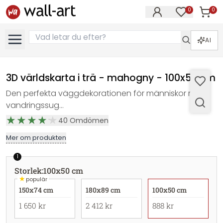
0
0
Artikla
Artiklar på 
AI
3D världskarta i trä - mahogny - 100x50 cm
Den perfekta väggdekorationen för människor med
vandringssug...
40
Omdömen
Mer om produkten
1
Storlek
:
100x50 cm
★
populär
150x74 cm
180x89 cm
100x50 cm
1 650 kr
2 412 kr
888 kr