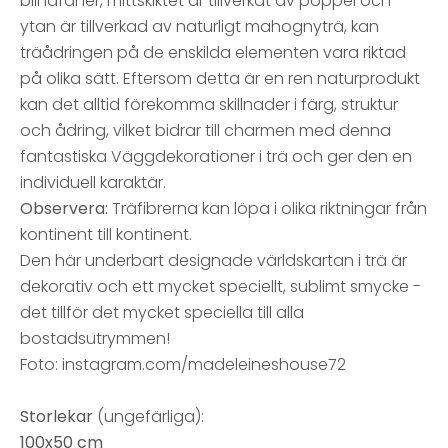
blindfanér, mittskiktet är tillverkat av poppel och
ytan är tillverkad av naturligt mahognyträ, kan
träådringen på de enskilda elementen vara riktad
på olika sätt. Eftersom detta är en ren naturprodukt
kan det alltid förekomma skillnader i färg, struktur
och ådring, vilket bidrar till charmen med denna
fantastiska Väggdekorationer i trä och ger den en
individuell karaktär.
Observera:
Träfibrerna kan löpa i olika riktningar från
kontinent till kontinent.
Den här underbart designade världskartan i trä är
dekorativ och ett mycket speciellt, sublimt smycke -
det tillför det mycket speciella till alla
bostadsutrymmen!
Foto: instagram.com/madeleineshouse72
Storlekar
(ungefärliga):
100x50 cm