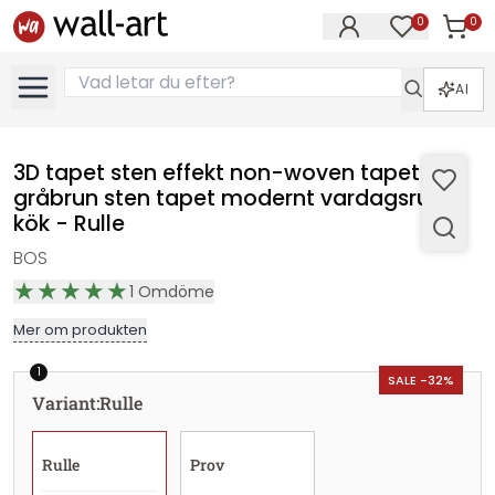
0
0
Artikla
Artiklar på 
AI
3D tapet sten effekt non-woven tapet
gråbrun sten tapet modernt vardagsrum
kök - Rulle
BOS
1
Omdöme
Mer om produkten
1
SALE -32%
Variant
:
Rulle
Rulle
Prov