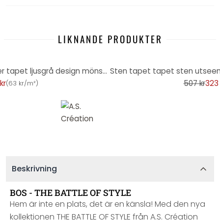
LIKNANDE PRODUKTER
-36%
Non-woven tapet grå mönster tapet ljusgrå design mönster tapet vardagsrum, kök
kr
507 kr
323 
(
63 kr/m²
)
Beskrivning
BOS - THE BATTLE OF STYLE
Hem är inte en plats, det är en känsla! Med den nya
kollektionen THE BATTLE OF STYLE från A.S. Création