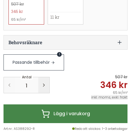
507 kr
346 kr
11 kr
65 kr/m²
Behovsräknare
1
Passande tillbehör
507 kr
Antal
346 kr
65 kr/m²
inkl. moms, exkl. frakt
Lägg i varukorg
Art.nr.
:
AS388292-R
Redo att skickas
: 1–3 arbetsdagar