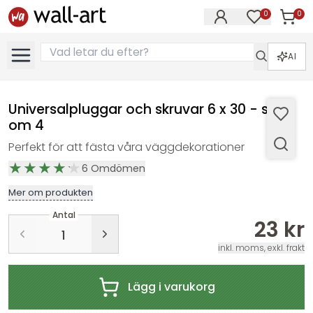
0
0
Artikla
Artiklar på 
AI
Universalpluggar och skruvar 6 x 30 - set
om 4
Perfekt för att fästa våra väggdekorationer
6
Omdömen
Mer om produkten
Antal
23 kr
inkl. moms, exkl. frakt
Lägg i varukorg