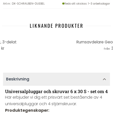
Art.nr.
:
DK-SCHRAUBEN-DUEBEL
Redo att skickas
: 1–3 arbetsdagar
LIKNANDE PRODUKTER
, 3-delat
Rumsavdelare Geom
 kr
3
från
Beskrivning
Universalpluggar och skruvar 6 x 30 S - set om 4
Här erbjuder vi dig ett prisvärt set bestående av 4
universalpluggar och 4 stjärnskruvar.
Produktegenskaper: