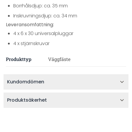
Borrhålsdjup: ca. 35 mm
Inskruvningsdjup: ca. 34 mm
Leveransomfattning:
4 x 6 x 30 universalpluggar
4 x stjärnskruvar
Produkttyp
Väggfäste
Kundomdömen
Produktsäkerhet