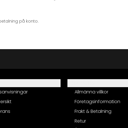
betalning på konto.
Information
sanvisningar
Allmänna villkor
ersikt
Företagsinformation
erans
Frakt & Betalning
Retur