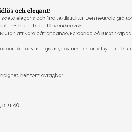
idlös och elegant!
skreta elegans och fina textilstruktur. Den neutrala grå
tilar - från urbana till skandinaviska.
iv utan att vara påträngande. Beroende på ljuset skapas e
t är perfekt för vardagsrum, sovrum och arbetsytor och sk
dighet, helt torrt avtagbar
 B-s1, d0