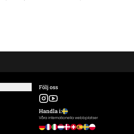
Följ oss
Handla i:
Våra internationella webbplatser