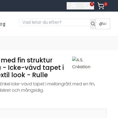
0
Artiklar i
0
Artiklar på öns
ärg
AI
 med fin struktur
 - Icke-vävd tapet i
til look - Rulle
Enkel Icke-vävd tapet i mellangrått med en fin,
diskret och mångsidig.