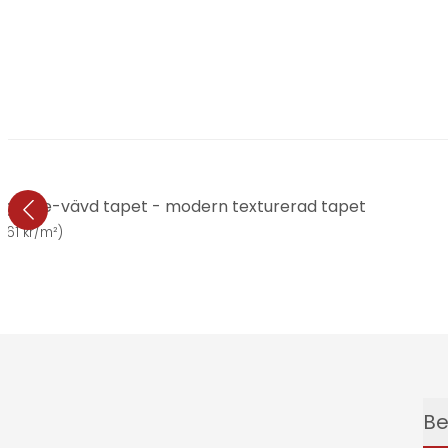
lig Icke-vävd tapet - modern texturerad tapet
r
(
61 kr/m²
)
Be