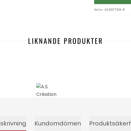
Art.nr.
:
AS397799-R
LIKNANDE PRODUKTER
-19%
skrivning
Kundomdömen
Produktsäker