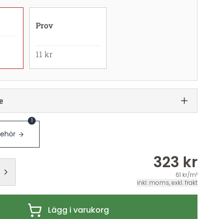
Prov
11 kr
e
1
behör
323 kr
61 kr/m²
inkl. moms, exkl. frakt
Lägg i varukorg