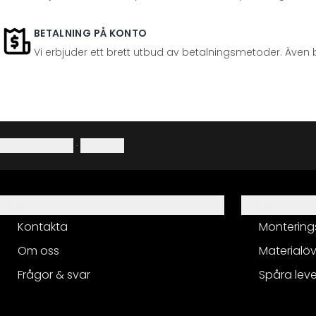
BETALNING PÅ KONTO
Vi erbjuder ett brett utbud av betalningsmetoder. Även 
Integritetspolicy
·
Ångerrätt
Hjälp
Servis
Kontakta
Montering
Om oss
Materialöv
Frågor & svar
Spåra lev