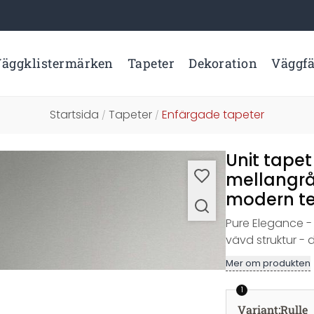
äggklistermärken
Tapeter
Dekoration
Väggf
Startsida
Tapeter
Enfärgade tapeter
/
/
Unit tapet
mellangrå
modern tex
Pure Elegance - 
vävd struktur - 
Mer om produkten
1
Variant
:
Rulle