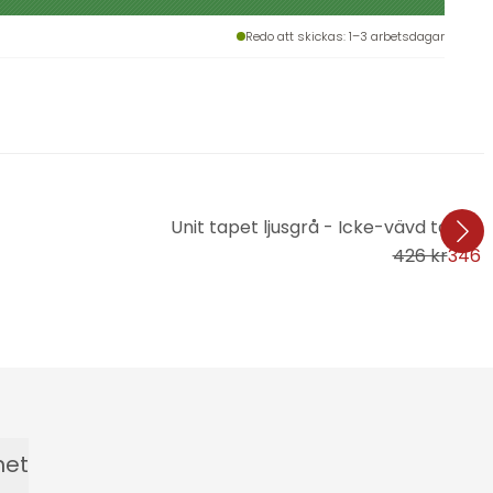
Redo att skickas
: 1–3 arbetsdagar
Unit tapet ljusgrå - Icke-vävd tapet 
426 kr
346 
het