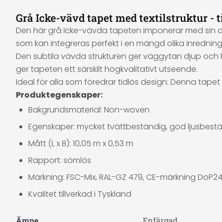
Grå Icke-vävd tapet med textilstruktur - t
Den här grå Icke-vävda tapeten imponerar med sin di
som kan integreras perfekt i en mängd olika inredningss
Den subtila vävda strukturen ger väggytan djup och l
ger tapeten ett särskilt högkvalitativt utseende.
Ideal för alla som föredrar tidlös design: Denna tape
Produktegenskaper:
Bakgrundsmaterial: Non-woven
Egenskaper: mycket tvättbeständig, god ljusbestän
Mått (L x B): 10,05 m x 0,53 m
Rapport: sömlös
Märkning: FSC-Mix, RAL-GZ 479, CE-märkning DoP24,
Kvalitet tillverkad i Tyskland
Ämne
Enfärgad