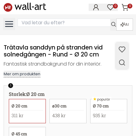
0
0
Artikla
Artiklar på 
AI
Trätavla sanddyn på stranden vid
solnedgången - Rund - Ø 20 cm
Fantastisk strandbakgrund för din interiör.
Mer om produkten
1
Storlek
:
Ø 20 cm
★
populär
Ø 20 cm
ø30 cm
Ø 70 cm
311 kr
438 kr
935 kr
Ø 45 cm