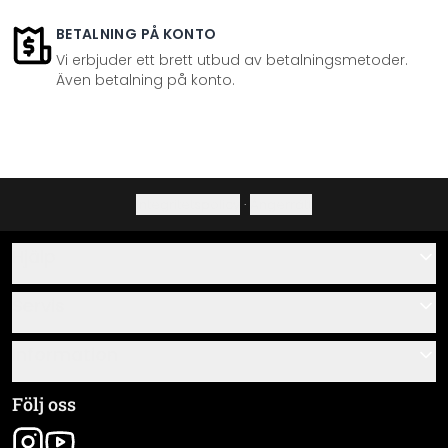
BETALNING PÅ KONTO
Vi erbjuder ett brett utbud av betalningsmetoder.
Även betalning på konto.
Integritetspolicy
·
Ångerrätt
Hjälp
Kontakta
Servis
Om oss
Monteringsanvisningar
Information
Frågor & svar
Materialöversikt
Allmänna villkor
Följ oss
Spåra leverans
Företagsinformation