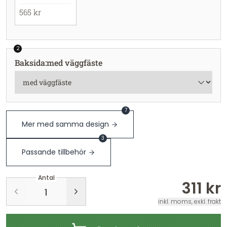
565 kr
2
Baksida
:
med väggfäste
7
Mer med samma design
3
Passande tillbehör
Antal
311 kr
inkl. moms, exkl. frakt