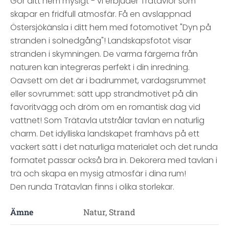
Gör ditt hem mysigt - vi erbjuder Trätavlor som
skapar en fridfull atmosfär. Få en avslappnad
Östersjökänsla i ditt hem med fotomotivet "Dyn på
stranden i solnedgång"! Landskapsfotot visar
stranden i skymningen. De varma färgerna från
naturen kan integreras perfekt i din inredning.
Oavsett om det är i badrummet, vardagsrummet
eller sovrummet: sätt upp strandmotivet på din
favoritvägg och dröm om en romantisk dag vid
vattnet! Som Trätavla utstrålar tavlan en naturlig
charm. Det idylliska landskapet framhävs på ett
vackert sätt i det naturliga materialet och det runda
formatet passar också bra in. Dekorera med tavlan i
trä och skapa en mysig atmosfär i dina rum!
Den runda Trätavlan finns i olika storlekar.
Ämne
Natur, Strand