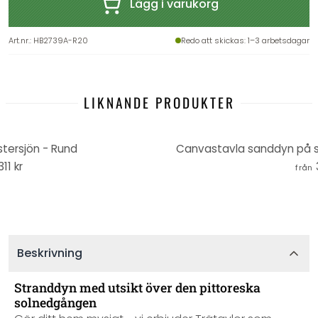
Lägg i varukorg
Art.nr.
:
HB2739A-R20
Redo att skickas
: 1–3 arbetsdagar
LIKNANDE PRODUKTER
stersjön - Rund
Canvastavla sanddyn på s
311 kr
från
Beskrivning
Stranddyn med utsikt över den pittoreska
solnedgången