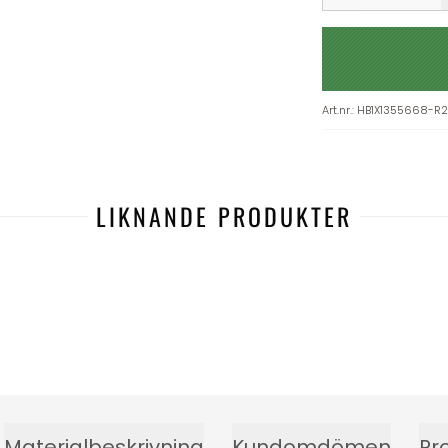
Art.nr.
:
HB1X1355668-R
LIKNANDE PRODUKTER
Materialbeskrivning
Kundomdömen
Pr