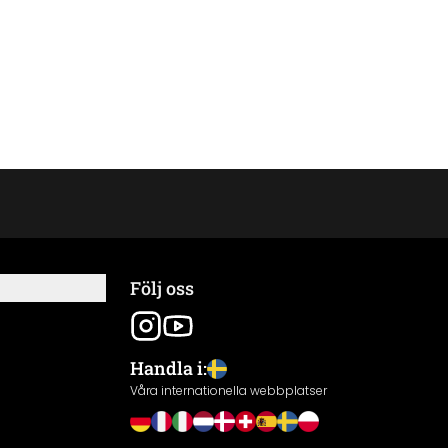
Följ oss
Handla i:
Våra internationella webbplatser