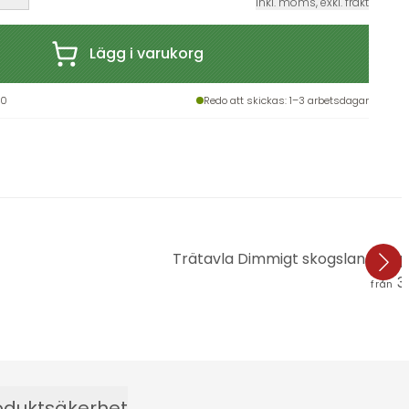
inkl. moms, exkl. frakt
Lägg i varukorg
20
Redo att skickas
: 1–3 arbetsdagar
Trätavla Dimmigt skogslandskap
31
från
oduktsäkerhet