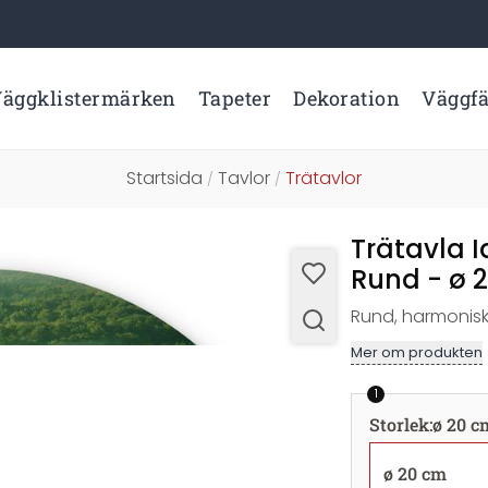
äggklistermärken
Tapeter
Dekoration
Väggf
Startsida
Tavlor
Trätavlor
/
/
Trätavla I
Rund - ø 
Rund, harmonisk,
Mer om produkten
1
Storlek
:
ø 20 c
ø 20 cm