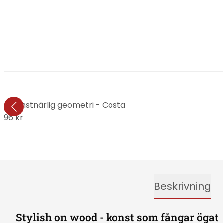
ed konstnärlig geometri - Costa
496 kr
Beskrivning
Stylish on wood - konst som fångar ögat