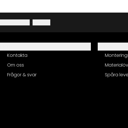
Integritetspolicy
·
Ångerrätt
Hjälp
Servis
Kontakta
Montering
Om oss
Materialöv
Frågor & svar
Spåra lev