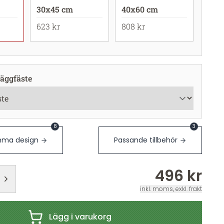
30x45 cm
40x60 cm
623 kr
808 kr
äggfäste
8
3
ma design
Passande tillbehör
496 kr
inkl. moms, exkl. frakt
Lägg i varukorg