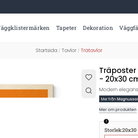
äggklistermärken
Tapeter
Dekoration
Väggf
Startsida
Tavlor
Trätavlor
/
/
Träposter
- 20x30 c
Modern elegans 
Mer från
Magnusso
Mer om produkten
1
Storlek
:
20x30