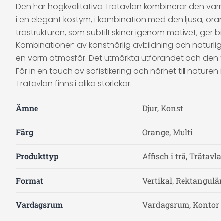
Den här högkvalitativa Trätavlan kombinerar den var
i en elegant kostym, i kombination med den ljusa, or
trästrukturen, som subtilt skiner igenom motivet, ger b
Kombinationen av konstnärlig avbildning och naturlig
en varm atmosfär. Det utmärkta utförandet och den tyd
För in en touch av sofistikering och närhet till natur
Trätavlan finns i olika storlekar.
Ämne
Djur, Konst
Färg
Orange, Multi
Produkttyp
Affisch i trä, Trätavla
Format
Vertikal, Rektangulä
Vardagsrum
Vardagsrum, Kontor