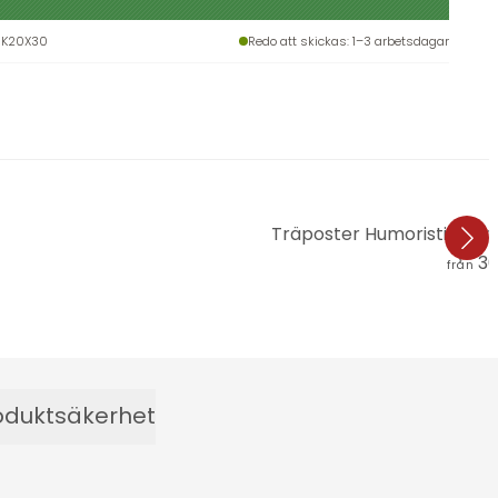
-K20X30
Redo att skickas
: 1–3 arbetsdagar
Träposter Humoristisk vi
36
från
oduktsäkerhet