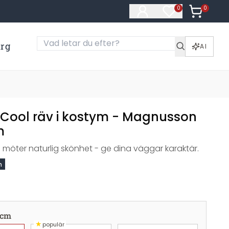
0
Artiklar i
0
Artiklar på öns
ärg
AI
 Cool räv i kostym - Magnusson
m
möter naturlig skönhet - ge dina väggar karaktär.
n
 cm
★
populär