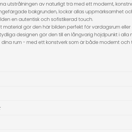
ma utstrålningen av naturligt trä med ett modernt, konst
angefärgade bakgrunden, lockar allas uppmärksamhet och g
ilden en autentisk och sofistikerad touch.
t material gör den här bilden perfekt för vardagsrum ell
liga designen gör den till en långvarig höjdpunkt i alla m
en i dina rum - med ett konstverk som är både modernt och t
r