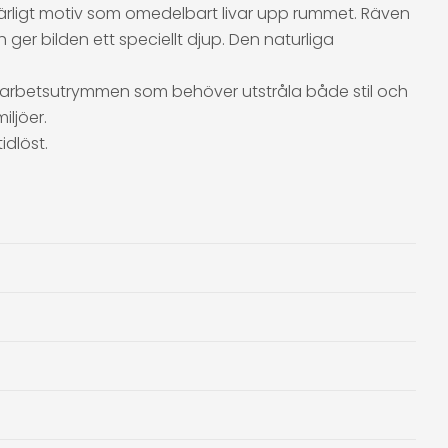
närligt motiv som omedelbart livar upp rummet. Räven
er bilden ett speciellt djup. Den naturliga
er arbetsutrymmen som behöver utstråla både stil och
iljöer.
idlöst.