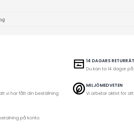
ing
14 DAGARS RETURRÄ
Du kan ta 14 dagar på
MILJÖMEDVETEN
t vi har fått din beställning
Vi arbetar aktivt för 
betalning på konto.