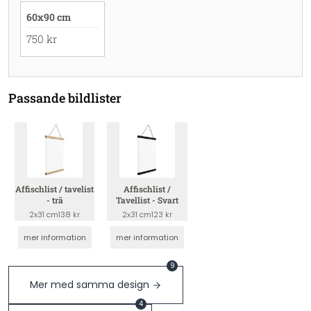
60x90 cm
750 kr
Passande bildlister
Affischlist / tavelist
Affischlist /
- trä
Tavellist - Svart
2x31 cm
138 kr
2x31 cm
123 kr
mer information
mer information
9
Mer med samma design
4