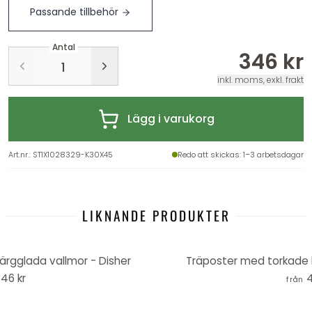
Passande tillbehör
Antal
346 kr
inkl. moms, exkl. frakt
Lägg i varukorg
Art.nr.
:
ST1X1028329-K30X45
Redo att skickas
: 1–3 arbetsdagar
LIKNANDE PRODUKTER
ärgglada vallmor - Disher
Träposter med torkade 
46 kr
4
från