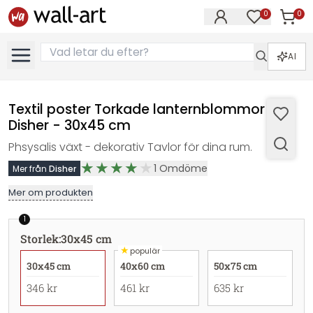
0
0
Artikla
Artiklar på 
AI
Textil poster Torkade lanternblommor -
Disher - 30x45 cm
Phsysalis växt - dekorativ Tavlor för dina rum.
1
Omdöme
Mer från
Disher
Mer om produkten
1
Storlek
:
30x45 cm
★
populär
30x45 cm
40x60 cm
50x75 cm
346 kr
461 kr
635 kr