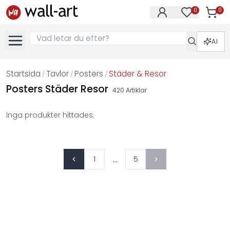
0
0
Artikla
Artiklar på 
AI
Startsida
Tavlor
Posters
Städer & Resor
/
/
/
Posters Städer Resor
420
Artiklar
Inga produkter hittades.
...
1
5