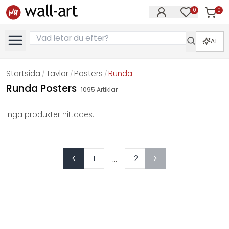
0
0
Artikla
Artiklar på 
AI
Startsida
Tavlor
Posters
Runda
/
/
/
Runda Posters
1095
Artiklar
Inga produkter hittades.
...
1
12