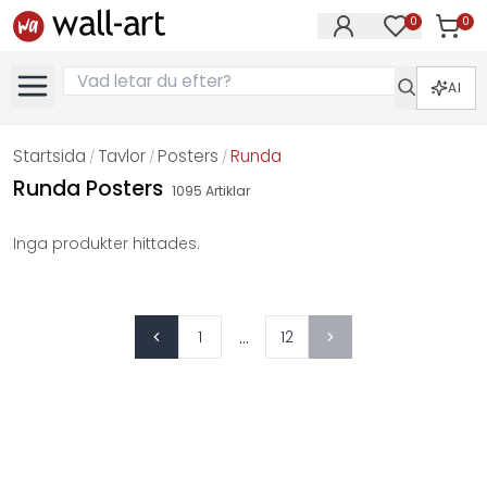
0
0
Artikla
Artiklar på 
AI
Startsida
Tavlor
Posters
Runda
/
/
/
Runda Posters
1095
Artiklar
Inga produkter hittades.
...
1
12