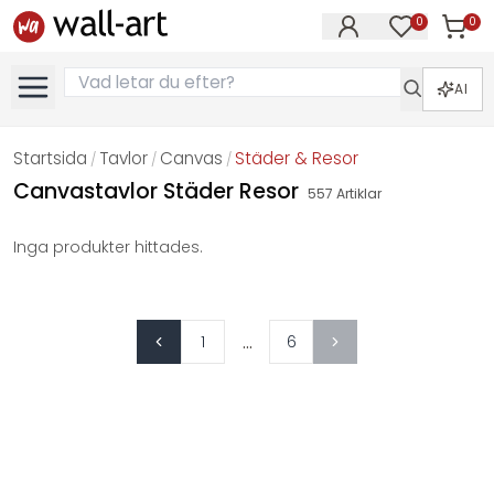
0
0
Artikla
Artiklar på 
AI
Startsida
Tavlor
Canvas
Städer & Resor
/
/
/
Canvastavlor Städer Resor
557
Artiklar
Inga produkter hittades.
...
1
6