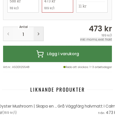
588 kr
473 kr
11 kr
118 kr/l
189 kr/l
473 kr
Antal
189 kr/l
inkl. moms, exkl. frakt
Lägg i varukorg
Art.nr.
:
ASDD125548
Redo att skickas
: 1–3 arbetsdagar
LIKNANDE PRODUKTER
Taupe Väggfärg satin matt I Oyster Mushroom | Skapa en atmosfär av diskret elegans | THE COLOR KITCH
kr
473 
(
189 kr/l
)
från