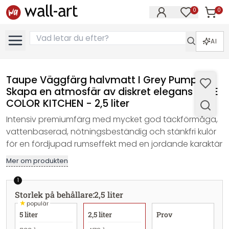
0
0
Artikla
Artiklar på 
AI
Taupe Väggfärg halvmatt I Grey Pumpkin |
Skapa en atmosfär av diskret elegans | THE
COLOR KITCHEN - 2,5 liter
Intensiv premiumfärg med mycket god täckförmåga,
vattenbaserad, nötningsbeständig och stänkfri kulör
för en fördjupad rumseffekt med en jordande karaktär
Mer om produkten
1
Storlek på behållare
:
2,5 liter
★
populär
5 liter
2,5 liter
Prov