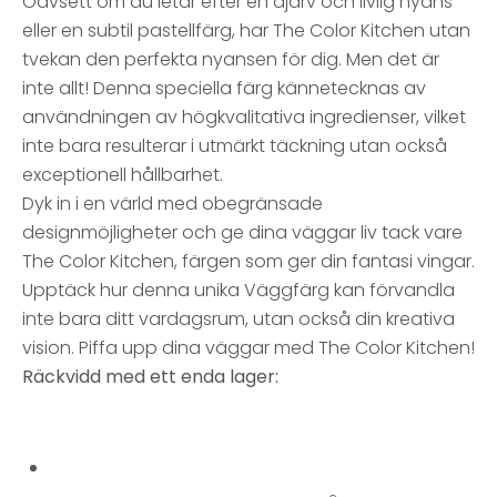
Oavsett om du letar efter en djärv och livlig nyans
eller en subtil pastellfärg, har The Color Kitchen utan
tvekan den perfekta nyansen för dig. Men det är
inte allt! Denna speciella färg kännetecknas av
användningen av högkvalitativa ingredienser, vilket
inte bara resulterar i utmärkt täckning utan också
exceptionell hållbarhet.
Dyk in i en värld med obegränsade
designmöjligheter och ge dina väggar liv tack vare
The Color Kitchen, färgen som ger din fantasi vingar.
Upptäck hur denna unika Väggfärg kan förvandla
inte bara ditt vardagsrum, utan också din kreativa
vision. Piffa upp dina väggar med The Color Kitchen!
Räckvidd med ett enda lager: