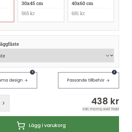
30x45 cm
40x60 cm
565 kr
681 kr
äggfäste
8
3
ma design
Passande tillbehör
438 kr
inkl. moms, exkl. frakt
Lägg i varukorg