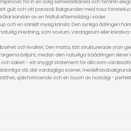
ljanovic för in en solig semesterkänsla och feminin elega
tt gult och vitt parasoll. Bakgrunden med rosa fönsterlu
rålar känslan av en fridfull eftermiddag i söder.
p och en särskilt mysig känsla. Den synliga ådringen harmo
ed naturlig inredning, som sovrum, vardagsrum eller kreativ
hållbarhet och kvalitet. Den matta, lätt strukturerade ytan 
färgerna briljant, medan den naturliga träådringen skiner 
 säkert - ett snyggt statement för alla som värdesätter
kännliga stil, där vardagliga scener, medelhavsbakgrunder
r lätthet, självförtroende och en touch av nostalgi - perf