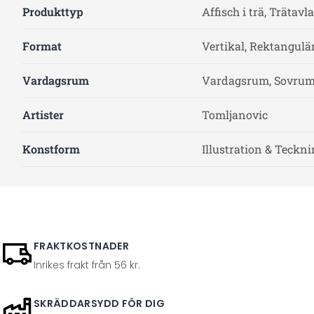
Produkttyp
Affisch i trä, Trätavla
Format
Vertikal, Rektangulä
Vardagsrum
Vardagsrum, Sovru
Artister
Tomljanovic
Konstform
Illustration & Teckn
FRAKTKOSTNADER
Inrikes frakt från 56 kr.
SKRÄDDARSYDD FÖR DIG