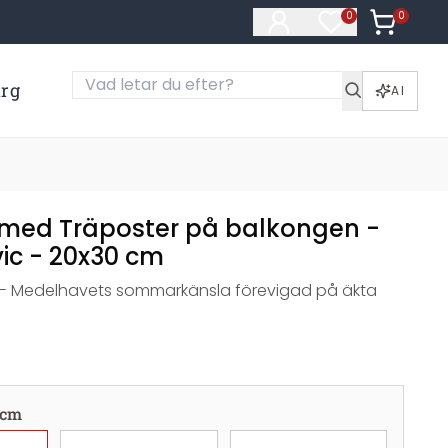
0
Artiklar i
0
Artiklar på öns
ärg
AI
med Träposter på balkongen -
ic - 20x30 cm
r - Medelhavets sommarkänsla förevigad på äkta
 cm