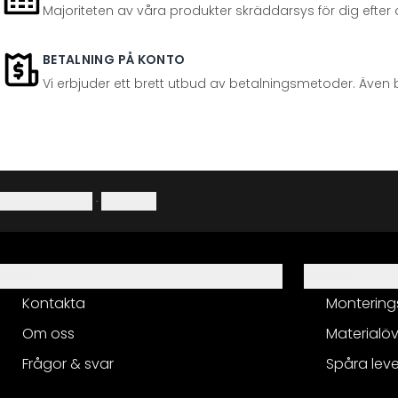
Majoriteten av våra produkter skräddarsys för dig efter at
BETALNING PÅ KONTO
Vi erbjuder ett brett utbud av betalningsmetoder. Även 
Integritetspolicy
·
Ångerrätt
Hjälp
Servis
Kontakta
Montering
Om oss
Materialöv
Frågor & svar
Spåra lev