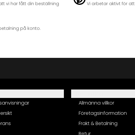
t vi har fått din beställning
Vi arbetar aktivt för 
betalning på konto.
Information
sanvisningar
Allmänna villkor
ersikt
Företagsinformation
erans
Frakt & Betalning
Retur