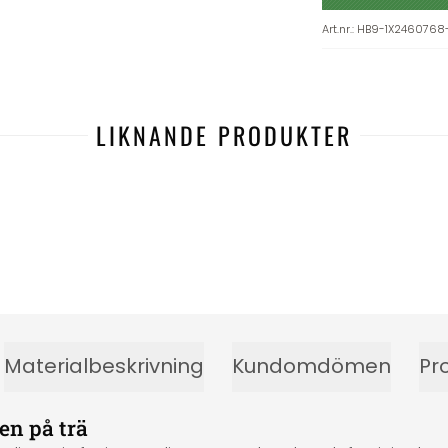
Art.nr.
:
HB9-1X2460768
LIKNANDE PRODUKTER
Materialbeskrivning
Kundomdömen
Pr
en på trä