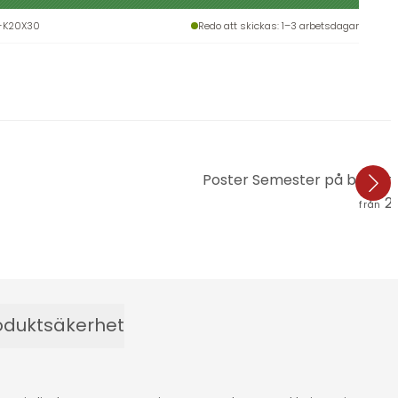
-K20X30
Redo att skickas
: 1–3 arbetsdagar
Poster Semester på balkon
23
från
oduktsäkerhet