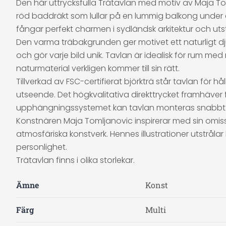
Den här uttrycksfulla Trätavlan med motiv av Maja Tom
röd baddräkt som lullar på en lummig balkong under e
fångar perfekt charmen i sydländsk arkitektur och utst
Den varma träbakgrunden ger motivet ett naturligt dju
och gör varje bild unik. Tavlan är idealisk för rum m
naturmaterial verkligen kommer till sin rätt.
Tillverkad av FSC-certifierat björkträ står tavlan för 
utseende. Det högkvalitativa direkttrycket framhäver 
upphängningssystemet kan tavlan monteras snabbt och
Konstnären Maja Tomljanovic inspirerar med sin omiss
atmosfäriska konstverk. Hennes illustrationer utstråla
personlighet.
Trätavlan finns i olika storlekar.
Ämne
Konst
Färg
Multi