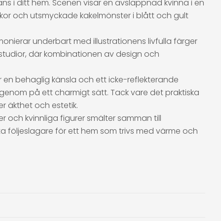
ns i ditt hem. Scenen visar en avslappnad kvinna i en
ckor och utsmyckade kakelmönster i blått och gult
nierar underbart med illustrationens livfulla färger
a studior, där kombinationen av design och
ger en behaglig känsla och ett icke-reflekterande
igenom på ett charmigt sätt. Tack vare det praktiska
 äkthet och estetik.
 och kvinnliga figurer smälter samman till
ekta följeslagare för ett hem som trivs med värme och