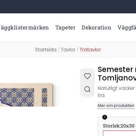
äggklistermärken
Tapeter
Dekoration
Väggf
Startsida
Tavlor
Trätavlor
/
/
Semester 
Tomljanov
Naturligt vacke
trä.
Mer om produkten
1
Storlek
:
20x30