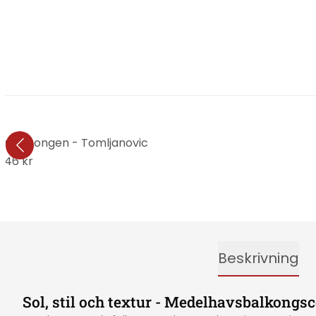
på balkongen - Tomljanovic
346 kr
Beskrivning
Sol, stil och textur - Medelhavsbalkongsc