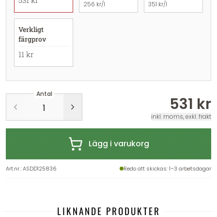
531 kr
256 kr/l
351 kr/l
Verkligt
färgprov
11 kr
Antal
531 kr
inkl. moms, exkl. frakt
Lägg i varukorg
Art.nr.
:
ASDD125836
Redo att skickas
: 1–3 arbetsdagar
LIKNANDE PRODUKTER