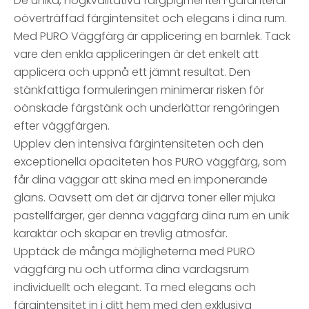
De unika, högkvalitativa färgpigmenten garanterar
oöverträffad färgintensitet och elegans i dina rum.
Med PURO Väggfärg är applicering en barnlek. Tack
vare den enkla appliceringen är det enkelt att
applicera och uppnå ett jämnt resultat. Den
stänkfattiga formuleringen minimerar risken för
oönskade färgstänk och underlättar rengöringen
efter väggfärgen.
Upplev den intensiva färgintensiteten och den
exceptionella opaciteten hos PURO väggfärg, som
får dina väggar att skina med en imponerande
glans. Oavsett om det är djärva toner eller mjuka
pastellfärger, ger denna väggfärg dina rum en unik
karaktär och skapar en trevlig atmosfär.
Upptäck de många möjligheterna med PURO
väggfärg nu och utforma dina vardagsrum
individuellt och elegant. Ta med elegans och
färgintensitet in i ditt hem med den exklusiva