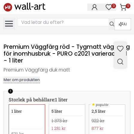
0
0
Artikla
Artiklar på 
AI
Premium Väggfärg röd - Tygmatt väggfärg
för inomhusbruk - PURO c2021 varierad röd
- 1 liter
Premium Väggfärg duk matt
Mer om produkten
1
Storlek på behållare
:
1 liter
★
populär
1 liter
5 liter
2,5 liter
1 373 kr
922 kr
1 281 kr
877 kr