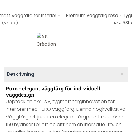
Premium Väggfärg röd - Täckmatt väggfärg för interiör - PURO c2016 varierad röd
kr
531 
(
531 kr/l
)
från
Beskrivning
Puro - elegant väggfärg för individuell
väggdesign
Upptäck en exklusiv, tygmatt färginnovation för
interiörer med PURO väggfärg. Denna högkvalitativa
Väggfärg erbjuder en elegant färgpalett med över
150 nyanser för att ge ditt hem en individuell touch.