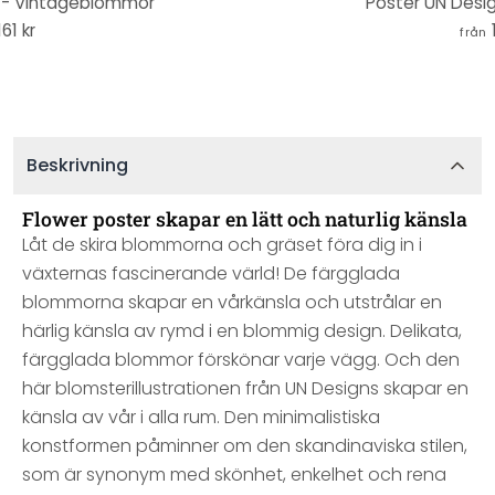
 - Vintageblommor
Poster UN Design
161 kr
från
Beskrivning
Flower poster skapar en lätt och naturlig känsla
Låt de skira blommorna och gräset föra dig in i
växternas fascinerande värld! De färgglada
blommorna skapar en vårkänsla och utstrålar en
härlig känsla av rymd i en blommig design. Delikata,
färgglada blommor förskönar varje vägg. Och den
här blomsterillustrationen från UN Designs skapar en
känsla av vår i alla rum. Den minimalistiska
konstformen påminner om den skandinaviska stilen,
som är synonym med skönhet, enkelhet och rena