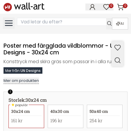
0
0
Artikla
Artiklar på 
AI
Poster med färgglada vildblommor - UN
Designs - 30x24 cm
Konsttryck med skira gräs som passar in i alla rum.
Mer från
UN Designs
Mer om produkten
1
Storlek
:
30x24 cm
★
populär
30x24 cm
40x30 cm
50x40 cm
161 kr
196 kr
254 kr