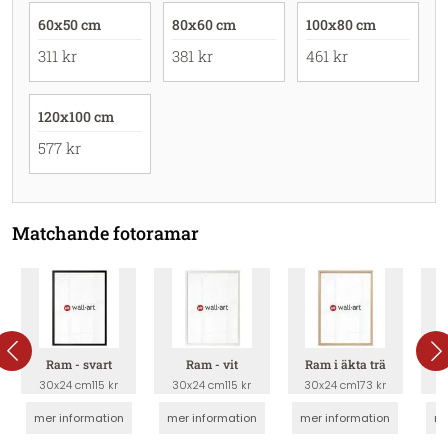
60x50 cm
80x60 cm
100x80 cm
311 kr
381 kr
461 kr
120x100 cm
577 kr
Matchande fotoramar
Ram - svart
Ram - vit
Ram i äkta trä
Tav
30x24 cm
115 kr
30x24 cm
115 kr
30x24 cm
173 kr
3
mer information
mer information
mer information
me