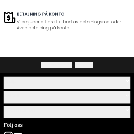
BETALNING PÅ KONTO
Vi erbjuder ett brett utbud av betalningsmetoder.
Även betalning på konto.
Integritetspolicy
·
Ångerrätt
Hjälp
Kontakta
Servis
Om oss
Monteringsanvisningar
Information
Frågor & svar
Materialöversikt
Allmänna villkor
Följ oss
Spåra leverans
Företagsinformation