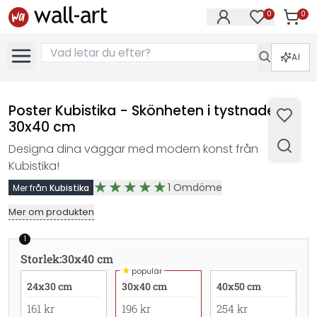
0
0
Artikla
Artiklar på 
AI
Poster Kubistika - Skönheten i tystnaden -
30x40 cm
Designa dina väggar med modern konst från
Kubistika!
1
Omdöme
Mer från
Kubistika
Mer om produkten
1
Storlek
:
30x40 cm
★
populär
24x30 cm
30x40 cm
40x50 cm
161 kr
196 kr
254 kr