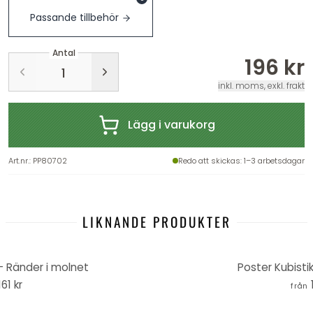
Passande tillbehör
Antal
196 kr
inkl. moms, exkl. frakt
Lägg i varukorg
Art.nr.
:
PP80702
Redo att skickas
: 1–3 arbetsdagar
LIKNANDE PRODUKTER
- Ränder i molnet
Poster Kubistik
161 kr
från