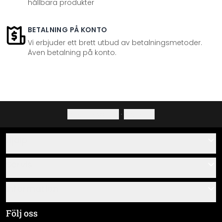
hållbara produkter
BETALNING PÅ KONTO
Vi erbjuder ett brett utbud av betalningsmetoder.
Även betalning på konto.
Integritetspolicy
·
Ångerrätt
Hjälp
Kontakta
Servis
Om oss
Monteringsanvisningar
Information
Frågor & svar
Materialöversikt
Allmänna villkor
Följ oss
Spåra leverans