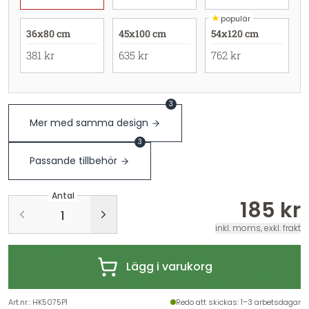
★
populär
36x80 cm
45x100 cm
54x120 cm
381 kr
635 kr
762 kr
3
Mer med samma design
3
Passande tillbehör
Antal
185 kr
inkl. moms, exkl. frakt
Lägg i varukorg
Art.nr.
:
HK5075P1
Redo att skickas
: 1–3 arbetsdagar