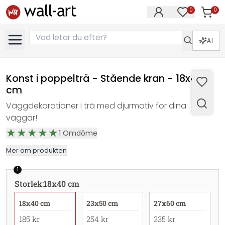
0
0
Artikla
Artiklar på 
AI
Konst i poppelträ - Stående kran - 18x40
cm
Väggdekorationer i trä med djurmotiv för dina
väggar!
1
Omdöme
Mer om produkten
1
Storlek
:
18x40 cm
18x40 cm
23x50 cm
27x60 cm
185 kr
254 kr
335 kr