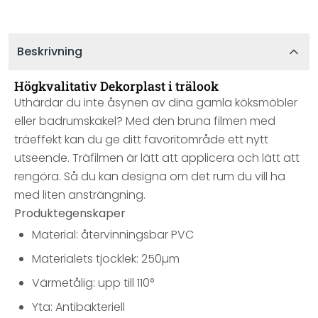
Beskrivning
Högkvalitativ Dekorplast i trälook
Uthärdar du inte åsynen av dina gamla köksmöbler
eller badrumskakel? Med den bruna filmen med
träeffekt kan du ge ditt favoritområde ett nytt
utseende. Träfilmen är lätt att applicera och lätt att
rengöra. Så du kan designa om det rum du vill ha
med liten ansträngning.
Produktegenskaper
Material: återvinningsbar PVC
Materialets tjocklek: 250µm
Värmetålig: upp till 110°
Yta: Antibakteriell