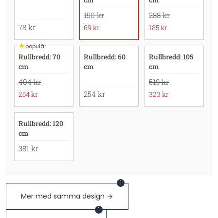
150 kr
288 kr
78 kr
69 kr
185 kr
★
populär
Rullbredd: 70
Rullbredd: 60
Rullbredd: 105
cm
cm
cm
404 kr
519 kr
254 kr
254 kr
323 kr
Rullbredd: 120
cm
381 kr
1
Mer med samma design
1