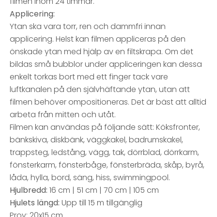
filmen inom 24 timmar.
Applicering:
Ytan ska vara torr, ren och dammfri innan
applicering. Helst kan filmen appliceras på den
önskade ytan med hjälp av en filtskrapa. Om det
bildas små bubblor under appliceringen kan dessa
enkelt torkas bort med ett finger tack vare
luftkanalen på den självhäftande ytan, utan att
filmen behöver ompositioneras. Det är bäst att alltid
arbeta från mitten och utåt.
Filmen kan användas på följande sätt: Köksfronter,
bänkskiva, diskbänk, väggkakel, badrumskakel,
trappsteg, ledstång, vägg, tak, dörrblad, dörrkarm,
fönsterkarm, fönsterbåge, fönsterbräda, skåp, byrå,
låda, hylla, bord, säng, hiss, swimmingpool.
Hjulbredd:
16 cm | 51 cm | 70 cm | 105 cm
Hjulets längd:
Upp till 15 m tillgänglig
Prov: 20x15 cm