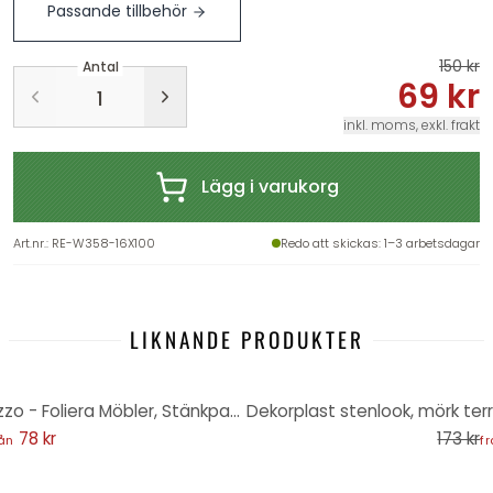
Passande tillbehör
150 kr
Antal
69 kr
inkl. moms, exkl. frakt
Lägg i varukorg
Art.nr.
:
RE-W358-16X100
Redo att skickas
: 1–3 arbetsdagar
LIKNANDE PRODUKTER
-55%
Dekorplast stenlook, ljus terrazzo - Foliera Möbler, Stänkpanel, badrumsfolie, Kakeldekor
78 kr
173 kr
rån
f