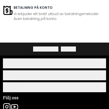
BETALNING PÅ KONTO
Vi erbjuder ett brett utbud av betalningsmetoder.
Även betalning på konto.
Integritetspolicy
·
Ångerrätt
Hjälp
Kontakta
Servis
Om oss
Monteringsanvisningar
Information
Frågor & svar
Materialöversikt
Allmänna villkor
Följ oss
Spåra leverans
Företagsinformation