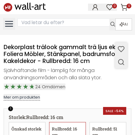
0
0
Artikla
Artiklar på 
AI
Dekorplast trälook gammalt trä ljus ek -
Foliera Möbler, Stänkpanel, badrumsfolie,
Kakeldekor - Rullbredd: 16 cm
Självhäftande film - lämplig för många
användningsområden och alla släta ytor.
24
Omdömen
Mer om produkten
1
SALE -54%
Storlek
:
Rullbredd: 16 cm
Önskad storlek
Rullbredd: 16
Rullbredd: 51
cm
cm