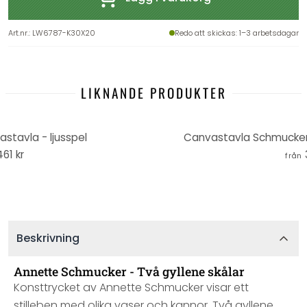
Art.nr.
:
LW6787-K30X20
Redo att skickas
: 1–3 arbetsdagar
LIKNANDE PRODUKTER
tavla - ljusspel
Canvastavla Schmucker -
461 kr
från
Beskrivning
Annette Schmucker - Två gyllene skålar
Konsttrycket av Annette Schmucker visar ett
stilleben med olika vaser och kannor. Två gyllene