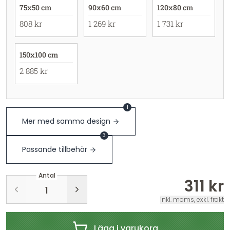
75x50 cm
90x60 cm
120x80 cm
808 kr
1 269 kr
1 731 kr
150x100 cm
2 885 kr
1
Mer med samma design
3
Passande tillbehör
Antal
311 kr
inkl. moms, exkl. frakt
Lägg i varukorg