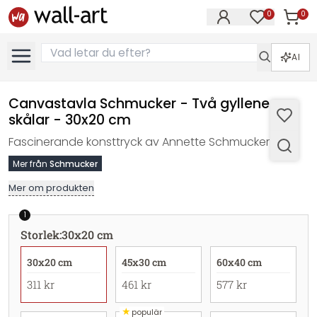
0
0
Artikla
Artiklar på 
AI
Canvastavla Schmucker - Två gyllene
skålar - 30x20 cm
Fascinerande konsttryck av Annette Schmucker
Mer från
Schmucker
Mer om produkten
1
Storlek
:
30x20 cm
30x20 cm
45x30 cm
60x40 cm
311 kr
461 kr
577 kr
★
populär