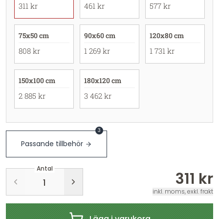
311 kr
461 kr
577 kr
75x50 cm
90x60 cm
120x80 cm
808 kr
1 269 kr
1 731 kr
150x100 cm
180x120 cm
2 885 kr
3 462 kr
3
Passande tillbehör
Antal
311 kr
inkl. moms, exkl. frakt
Lägg i varukorg