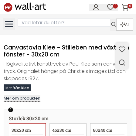
0
0
Artikla
Artiklar på 
AI
Canvastavla Klee - Stilleben med växt och
fönster - 30x20 cm
Högkvalitativt konsttryck av Paul Klee som canvas-
tryck. Originalet hänger på Christie's Images Ltd och
skapades 1927.
Mer från
Klee
Mer om produkten
1
Storlek
:
30x20 cm
30x20 cm
45x30 cm
60x40 cm