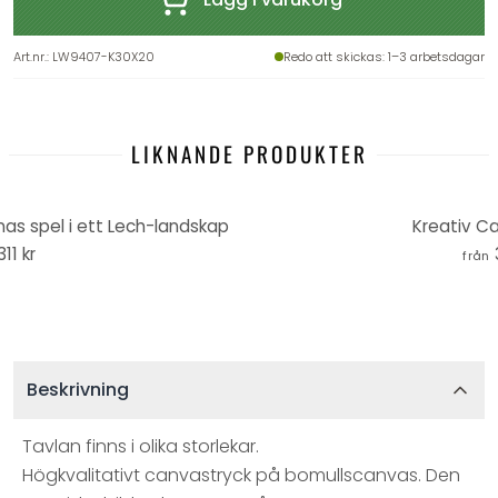
Art.nr.
:
LW9407-K30X20
Redo att skickas
: 1–3 arbetsdagar
LIKNANDE PRODUKTER
as spel i ett Lech-landskap
Kreativ C
311 kr
från
Beskrivning
Tavlan finns i olika storlekar.
Högkvalitativt canvastryck på bomullscanvas. Den