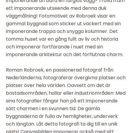
imponerande än bara en färglös vägg? Trolla fram
ett imponerande utseende med denna duk
väggmålning! Fotomotivet av Robroek visar en
gammal byggnad som sticker ut vackert med sin
imponerande trappa och snygga kolumner. Det
tomma huset var en gång fullt av liv och historia
och imponerar fortfarande i nuet med sin
imponerande arkitektur och det förflutnas charm.
Roman Robroek, en passionerad fotograf från
Nederländerna, fotograferar övergivna platser och
platser över hela världen. Oavsett om det är
bostadsområden, hallar eller industriområden: Med
sina fotografier fångar han på ett imponerande
sätt charmen i en svunnen tid. De gamla
byggnaderna är fulla av hemligheter, underverk
och längtan. Låt detta fotografi ta dig till en unik
plats! Canvasbilden imponerar också med sitt