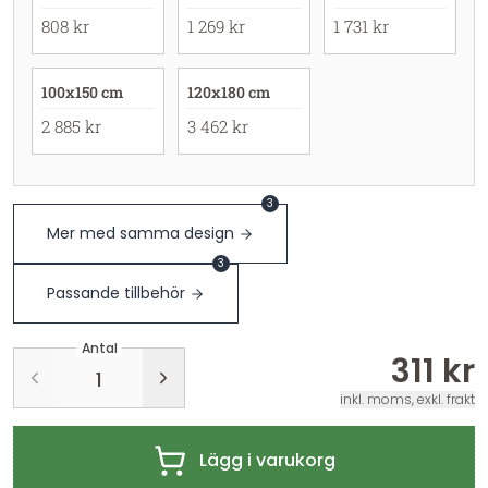
808 kr
1 269 kr
1 731 kr
100x150 cm
120x180 cm
2 885 kr
3 462 kr
3
Mer med samma design
3
Passande tillbehör
Antal
311 kr
inkl. moms, exkl. frakt
Lägg i varukorg