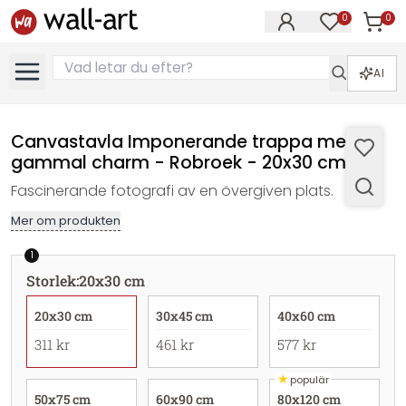
0
0
Artikla
Artiklar på 
AI
Canvastavla Imponerande trappa med
gammal charm - Robroek - 20x30 cm
Fascinerande fotografi av en övergiven plats.
Mer om produkten
1
Storlek
:
20x30 cm
20x30 cm
30x45 cm
40x60 cm
311 kr
461 kr
577 kr
★
populär
50x75 cm
60x90 cm
80x120 cm