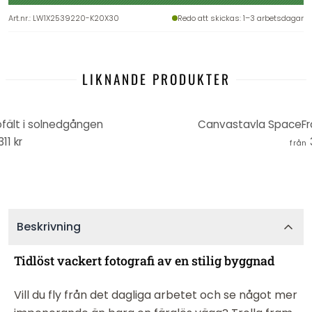
Art.nr.
:
LW1X2539220-K20X30
Redo att skickas
: 1–3 arbetsdagar
LIKNANDE PRODUKTER
fält i solnedgången
Canvastavla SpaceFro
311 kr
från
Beskrivning
Tidlöst vackert fotografi av en stilig byggnad
Vill du fly från det dagliga arbetet och se något mer