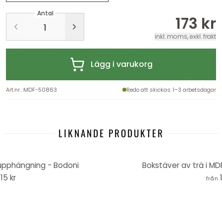
Antal
173 kr
inkl. moms, exkl. frakt
Lägg i varukorg
Art.nr.
:
MDF-50863
Redo att skickas
: 1–3 arbetsdagar
LIKNANDE PRODUKTER
 upphängning - Bodoni
Bokstäver av trä i MD
115 kr
från