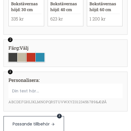
Bokstävernas
Bokstävernas
Bokstävernas
höjd: 30 cm
höjd: 40 cm
höjd: 60 cm
335 kr
623 kr
1 200 kr
2
Färg
:
Välj
svart
grå
röd
blå
3
Personalisera
:
ABCDEFGHIJKLMNOPQRSTUVWXYZ0123456789&ÆØÅ
3
Passande tillbehör