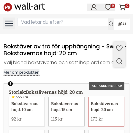
0
0
Artikla
Artiklar på 
AI
Bokstäver av trä för upphängning - Swiss -
Bokstävernas höjd: 20 cm
Välj bland bokstäverna och sätt ihop ord som du vill!
Mer om produkten
1
ANPASSNINGSBAR
Storlek
:
Bokstävernas höjd: 20 cm
★
populär
Bokstävernas
Bokstävernas
Bokstävernas
höjd: 10 cm
höjd: 15 cm
höjd: 20 cm
92 kr
115 kr
173 kr