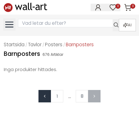
0
0
Artikla
Artiklar på 
AI
Startsida
Tavlor
Posters
Barnposters
/
/
/
Barnposters
676
Artiklar
Inga produkter hittades.
...
1
8