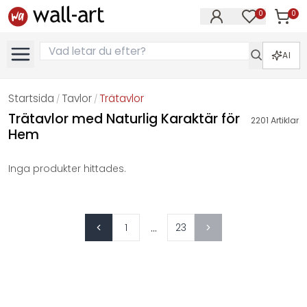
0
0
Artikla
Artiklar på 
AI
Startsida
Tavlor
Trätavlor
/
/
Trätavlor med Naturlig Karaktär för
2201
Artiklar
Hem
Inga produkter hittades.
...
1
23