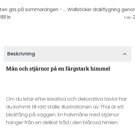
Wallsticker Thailändsk - Glad liten gris på sommarängen - Rund
88 kr
2
från
Beskrivning
Mån och stjärnor på en färgstark himmel
Om du letar efter kreativa och dekorativa tavlor har
du kommit till rätt ställe. Illustrationen av Thai är ett
blickfång på väggen. En halvmåne med stjärnor
hänger från en delikat tråd i den blårosa himlen.