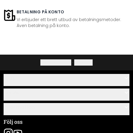
BETALNING PÅ KONTO
Vi erbjuder ett brett utbud av betalningsmetoder.
Även betalning på konto.
Integritetspolicy
·
Ångerrätt
Hjälp
Kontakta
Servis
Om oss
Monteringsanvisningar
Information
Frågor & svar
Materialöversikt
Allmänna villkor
Följ oss
Spåra leverans
Företagsinformation