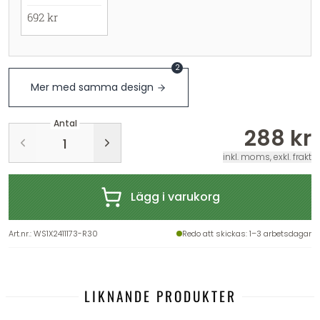
692 kr
2
Mer med samma design
Antal
288 kr
inkl. moms, exkl. frakt
Lägg i varukorg
Art.nr.
:
WS1X2411173-R30
Redo att skickas
: 1–3 arbetsdagar
LIKNANDE PRODUKTER