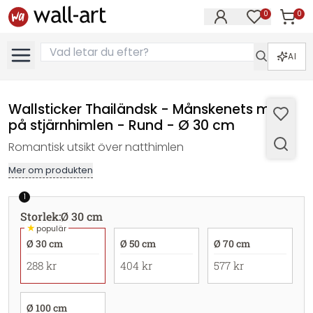
0
0
Artikla
Artiklar på 
AI
Wallsticker Thailändsk - Månskenets magi
på stjärnhimlen - Rund - Ø 30 cm
Romantisk utsikt över natthimlen
Mer om produkten
1
Storlek
:
Ø 30 cm
★
populär
Ø 30 cm
Ø 50 cm
Ø 70 cm
288 kr
404 kr
577 kr
Ø 100 cm