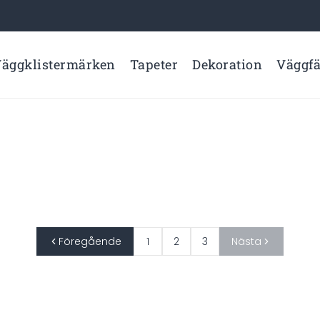
äggklistermärken
Tapeter
Dekoration
Väggf
Föregående
1
2
3
Nästa