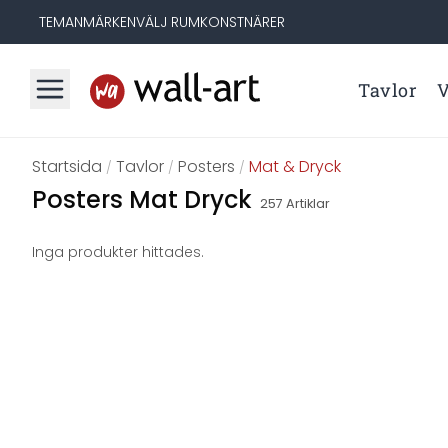
TEMAN
MÄRKEN
VÄLJ RUM
KONSTNÄRER
Tavlor
V
Startsida
Tavlor
Posters
Mat & Dryck
/
/
/
Posters Mat Dryck
257
Artiklar
Inga produkter hittades.