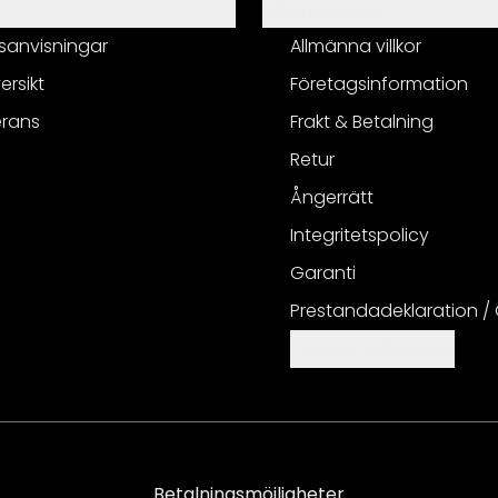
Information
sanvisningar
Allmänna villkor
ersikt
Företagsinformation
erans
Frakt & Betalning
Retur
Ångerrätt
Integritetspolicy
Garanti
Prestandadeklaration /
Cookieinställningar
Betalningsmöjligheter