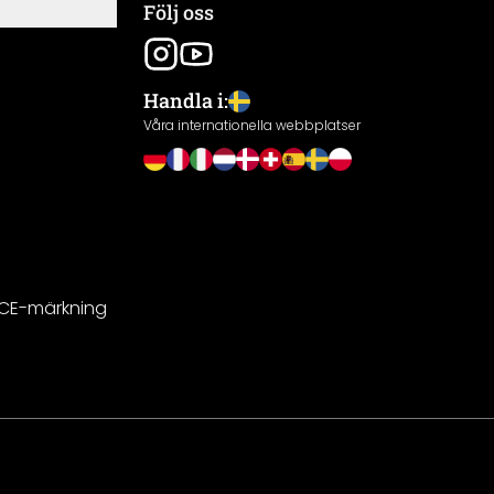
Följ oss
Handla i:
Våra internationella webbplatser
 CE-märkning