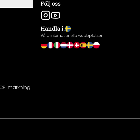
Följ oss
Handla i:
Våra internationella webbplatser
 CE-märkning