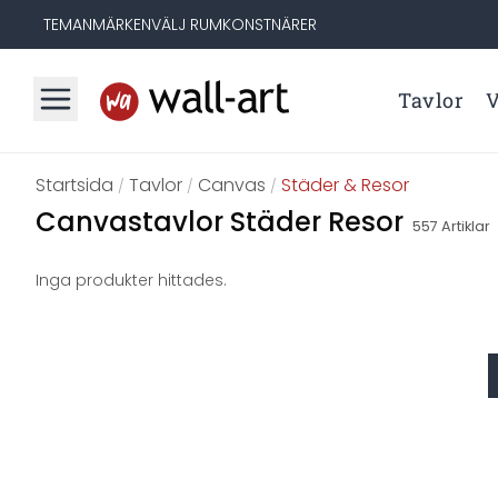
TEMAN
MÄRKEN
VÄLJ RUM
KONSTNÄRER
Tavlor
V
Startsida
Tavlor
Canvas
Städer & Resor
/
/
/
Canvastavlor Städer Resor
557
Artiklar
Inga produkter hittades.