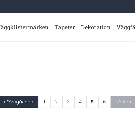
äggklistermärken
Tapeter
Dekoration
Väggf
Föregående
1
2
3
4
5
6
Nästa