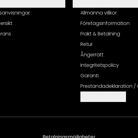
Information
sanvisningar
Allmänna villkor
ersikt
Företagsinformation
erans
Frakt & Betalning
Retur
Ångerrätt
Integritetspolicy
Garanti
Prestandadeklaration /
Cookieinställningar
Betalningsmöjligheter