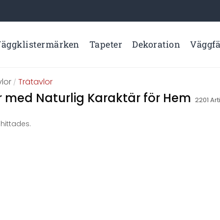
äggklistermärken
Tapeter
Dekoration
Väggf
lor
Trätavlor
/
r med Naturlig Karaktär för Hem
2201
Art
hittades.