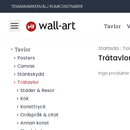
TEMAN
MÄRKEN
VÄLJ RUM
KONSTNÄRER
Tavlor
V
Startsida
Tav
Tavlor
/
Trätavlo
Posters
Canvas
Inga produkter 
Stänkskydd
Trätavlor
Städer & Resor
Kök
Konsttryck
Ordspråk & citat
Annan konst