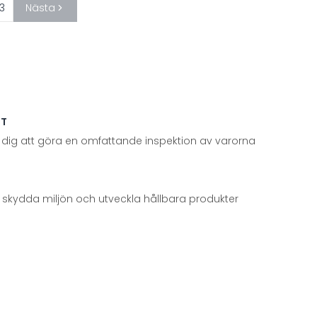
3
Nästa
TT
 dig att göra en omfattande inspektion av varorna
att skydda miljön och utveckla hållbara produkter