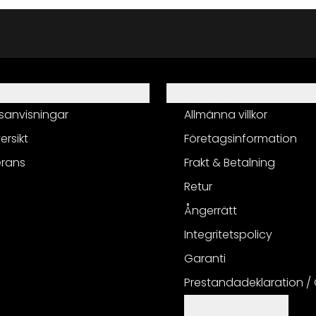
Information
sanvisningar
Allmänna villkor
ersikt
Företagsinformation
erans
Frakt & Betalning
Retur
Ångerrätt
Integritetspolicy
Garanti
Prestandadeklaration /
Cookieinställningar