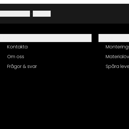
Integritetspolicy
·
Ångerrätt
Hjälp
Servis
Kontakta
Montering
Om oss
Materialöv
Frågor & svar
Spåra lev