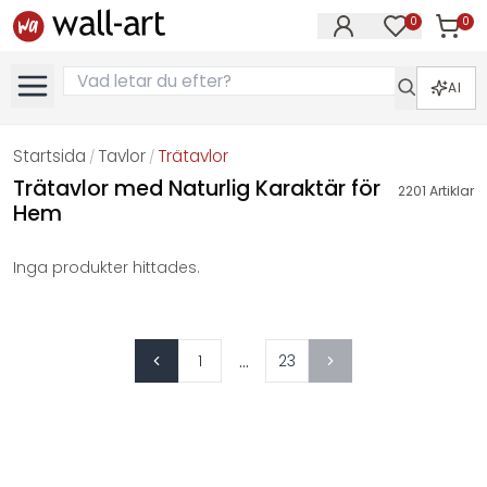
0
0
Artikla
Artiklar på 
AI
Startsida
Tavlor
Trätavlor
/
/
Trätavlor med Naturlig Karaktär för
2201
Artiklar
Hem
Inga produkter hittades.
...
1
23