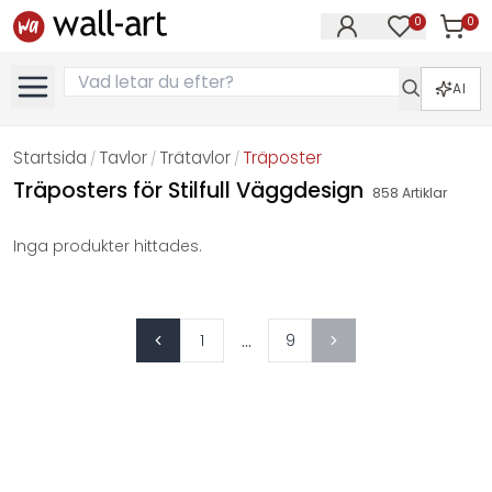
0
0
Artikla
Artiklar på 
AI
Startsida
Tavlor
Trätavlor
Träposter
/
/
/
Träposters för Stilfull Väggdesign
858
Artiklar
Inga produkter hittades.
...
1
9