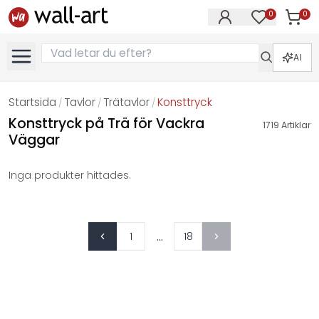
0
0
Artikla
Artiklar på 
AI
Startsida
Tavlor
Trätavlor
Konsttryck
/
/
/
Konsttryck på Trä för Vackra
1719
Artiklar
Väggar
Inga produkter hittades.
...
1
18