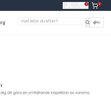
0
Artiklar i
0
Artiklar på öns
ärg
AI
TT
 dig att göra en omfattande inspektion av varorna