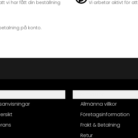
t vi har fått din beställning
Vi arbetar aktivt för 
betalning på konto.
Information
sanvisningar
Allmänna villkor
ersikt
Företagsinformation
erans
Frakt & Betalning
Retur