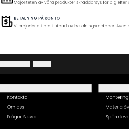
Majoriteten av våra produkter skräddarsys för dig efter at
BETALNING PÅ KONTO
Vi erbjuder ett brett utbud av betalningsmetoder. Även 
Integritetspolicy
·
Ångerrätt
Hjälp
Servis
Kontakta
Montering
Om oss
Materialöv
Frågor & svar
Spåra lev