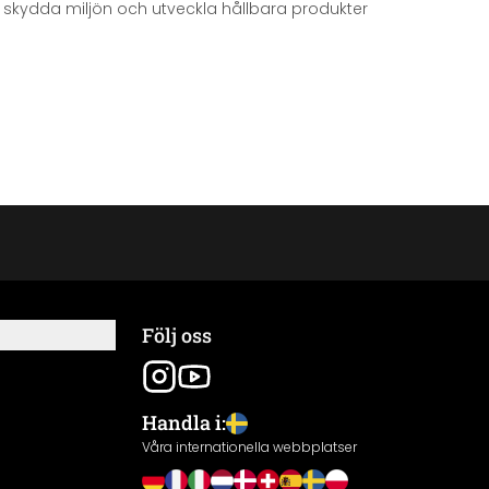
att skydda miljön och utveckla hållbara produkter
Följ oss
Handla i:
Våra internationella webbplatser