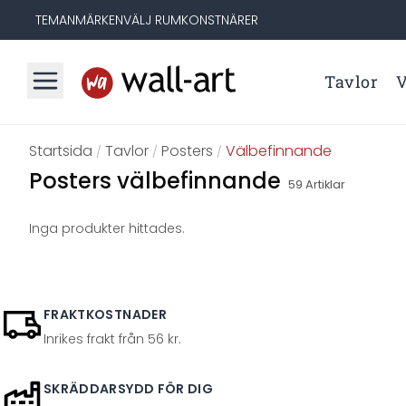
TEMAN
MÄRKEN
VÄLJ RUM
KONSTNÄRER
Tavlor
V
Startsida
Tavlor
Posters
Välbefinnande
/
/
/
Posters välbefinnande
59
Artiklar
Inga produkter hittades.
FRAKTKOSTNADER
Inrikes frakt från 56 kr.
SKRÄDDARSYDD FÖR DIG