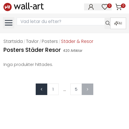
0
0
Artikla
Artiklar på 
AI
Startsida
Tavlor
Posters
Städer & Resor
/
/
/
Posters Städer Resor
420
Artiklar
Inga produkter hittades.
...
1
5