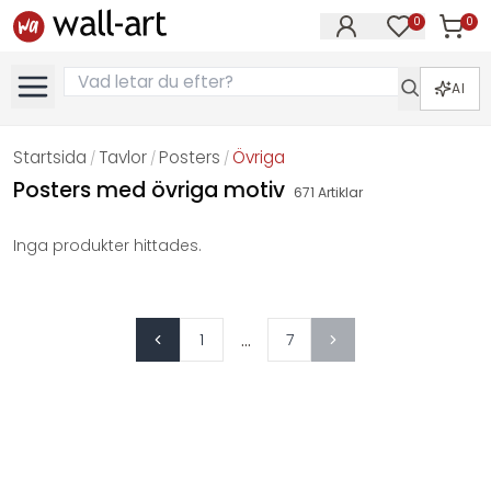
0
0
Artikla
Artiklar på 
AI
Startsida
Tavlor
Posters
Övriga
/
/
/
Posters med övriga motiv
671
Artiklar
Inga produkter hittades.
...
1
7