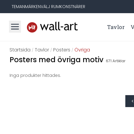
TEMAN
MÄRKEN
VÄLJ RUM
KONSTNÄRER
Tavlor
V
Startsida
Tavlor
Posters
Övriga
/
/
/
Posters med övriga motiv
671
Artiklar
Inga produkter hittades.