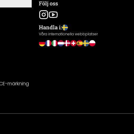
Följ oss
Handla i:
Våra internationella webbplatser
 CE-märkning