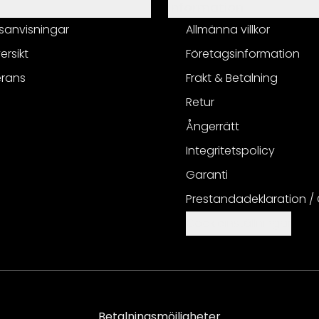
Information
sanvisningar
Allmänna villkor
ersikt
Företagsinformation
erans
Frakt & Betalning
Retur
Ångerrätt
Integritetspolicy
Garanti
Prestandadeklaration /
Cookieinställningar
Betalningsmöjligheter