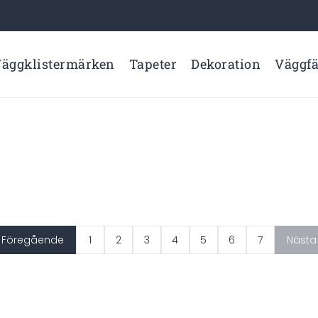
äggklistermärken
Tapeter
Dekoration
Väggf
Föregående
1
2
3
4
5
6
7
Nästa