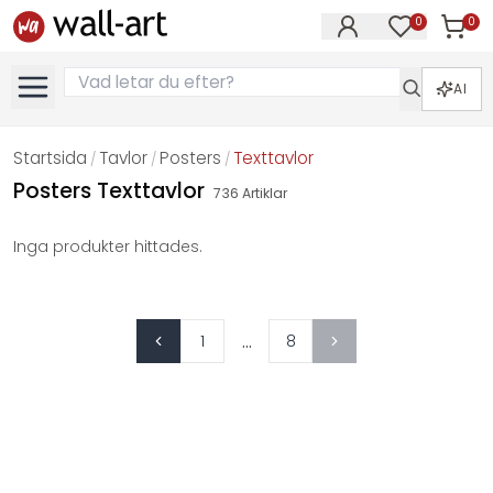
0
0
Artikla
Artiklar på 
AI
Startsida
Tavlor
Posters
Texttavlor
/
/
/
Posters Texttavlor
736
Artiklar
Inga produkter hittades.
...
1
8