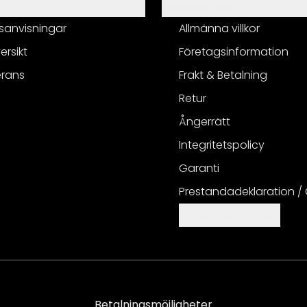
Information
sanvisningar
Allmänna villkor
ersikt
Företagsinformation
erans
Frakt & Betalning
Retur
Ångerrätt
Integritetspolicy
Garanti
Prestandadeklaration /
Cookieinställningar
Betalningsmöjligheter