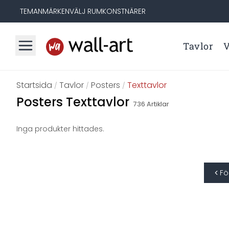
TEMAN
MÄRKEN
VÄLJ RUM
KONSTNÄRER
Tavlor
V
Startsida
Tavlor
Posters
Texttavlor
/
/
/
Posters Texttavlor
736
Artiklar
Inga produkter hittades.
Fö