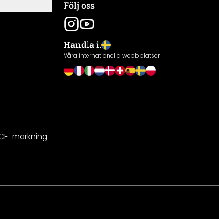
Följ oss
Handla i:
Våra internationella webbplatser
 CE-märkning