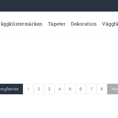
äggklistermärken
Tapeter
Dekoration
Väggf
regående
1
2
3
4
5
6
7
8
Nä