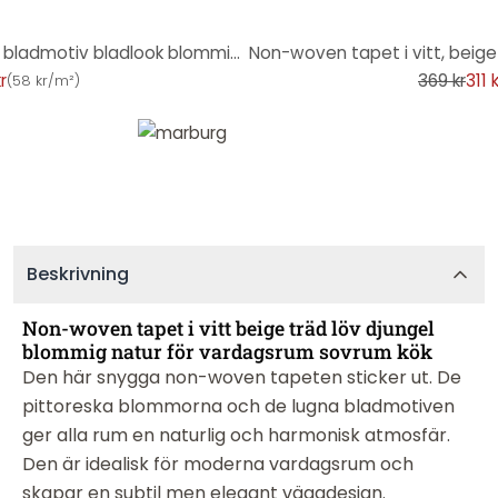
-16%
Non-woven tapet i vitt, beige bladmotiv bladlook blommig natur
kr
369 kr
311 
(
58 kr/m²
)
Beskrivning
Non-woven tapet i vitt beige träd löv djungel
blommig natur för vardagsrum sovrum kök
Den här snygga non-woven tapeten sticker ut. De
pittoreska blommorna och de lugna bladmotiven
ger alla rum en naturlig och harmonisk atmosfär.
Den är idealisk för moderna vardagsrum och
skapar en subtil men elegant väggdesign.