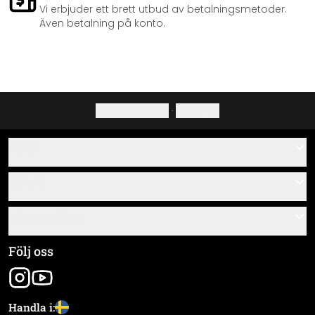
Vi erbjuder ett brett utbud av betalningsmetoder.
Även betalning på konto.
Integritetspolicy
·
Ångerrätt
Hjälp
Kontakta
Servis
Om oss
Monteringsanvisningar
Information
Frågor & svar
Materialöversikt
Allmänna villkor
Följ oss
Spåra leverans
Företagsinformation
Frakt & Betalning
Handla i: