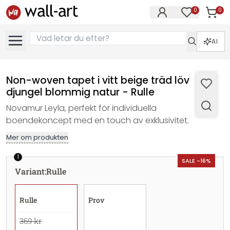
0
0
Artikla
Artiklar på 
AI
Non-woven tapet i vitt beige träd löv
djungel blommig natur - Rulle
Novamur Leyla, perfekt för individuella
boendekoncept med en touch av exklusivitet.
Mer om produkten
1
SALE -16%
Variant
:
Rulle
Rulle
Prov
369 kr