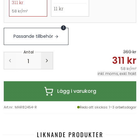
311 kr
11 kr
58 kr/m²
1
Passande tillbehör
369 kr
Antal
311 kr
58 kr/m²
inkl. moms, exkl. frakt
Lägg i varukorg
Art.nr.
:
MAR82454-R
Redo att skickas
: 1–3 arbetsdagar
LIKNANDE PRODUKTER