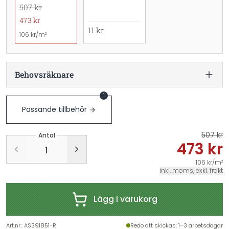
507 kr
473 kr
11 kr
106 kr/m²
Behovsräknare
1
Passande tillbehör
507 kr
Antal
473 kr
106 kr/m²
inkl. moms, exkl. frakt
Lägg i varukorg
Art.nr.
:
AS391851-R
Redo att skickas
: 1–3 arbetsdagar