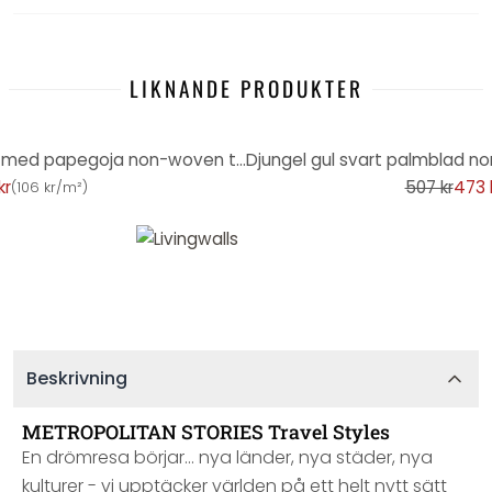
LIKNANDE PRODUKTER
-7%
Djungel tapet palmer grönblå med papegoja non-woven tapet vardagsrum
kr
507 kr
473 
(
106 kr/m²
)
Beskrivning
METROPOLITAN STORIES Travel Styles
En drömresa börjar... nya länder, nya städer, nya
kulturer - vi upptäcker världen på ett helt nytt sätt