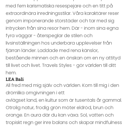
med fem karismatiska resespejare och en titt på
extraordinära inredningsstilar. Våra karaktärer reser
genom imponerande storstäder och tar med sig
intrycken från sina resor hem. Där - inom sina egna
fyra väggar - återspeglar de stilen och
livsinställningen hos underbara upplevelser från
fjärran länder. Laddade med rena känslor,
bestående minnen och en önskan om en ny attityd
till livet och livet. Travels Styles - gör världen till ditt
hem.
LEA Bali
All fred med mig själv och världen. Kom till mig i den
drömlika omgivningen i ett
avlägset land, en kultur som är tusentals år gammal.
Otrolig natur, frodig grön möter eldröd, brun och
orange. En aura där du kan växa. Sol, vatten och
tropiskt regn ger inre balans och skapar mindfulness