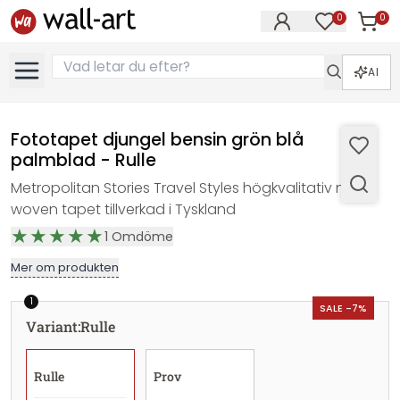
0
0
Artikla
Artiklar på 
AI
Fototapet djungel bensin grön blå
palmblad - Rulle
Metropolitan Stories Travel Styles högkvalitativ non-
woven tapet tillverkad i Tyskland
1
Omdöme
Mer om produkten
1
SALE -7%
Variant
:
Rulle
Rulle
Prov