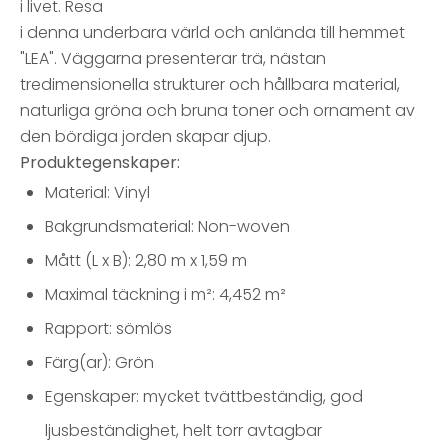
i livet. Resa
i denna underbara värld och anlända till hemmet
"LEA". Väggarna presenterar trä, nästan
tredimensionella strukturer och hållbara material,
naturliga gröna och bruna toner och ornament av
den bördiga jorden skapar djup.
Produktegenskaper:
Material: Vinyl
Bakgrundsmaterial: Non-woven
Mått (L x B): 2,80 m x 1,59 m
Maximal täckning i m²: 4,452 m²
Rapport: sömlös
Färg(ar): Grön
Egenskaper: mycket tvättbeständig, god
ljusbeständighet, helt torr avtagbar