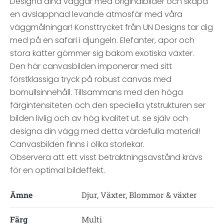
Designa dina väggar med originalbilder och skapa
en avslappnad levande atmosfär med våra
väggmålningar! Konsttrycket från UN Designs tar dig
med på en safari i djungeln. Elefanter, apor och
stora katter gömmer sig bakom exotiska växter.
Den här canvasbilden imponerar med sitt
förstklassiga tryck på robust canvas med
bomullsinnehåll. Tillsammans med den höga
färgintensiteten och den speciella ytstrukturen ser
bilden livlig och av hög kvalitet ut. se själv och
designa din vägg med detta värdefulla material!
Canvasbilden finns i olika storlekar.
Observera att ett visst betraktningsavstånd krävs
för en optimal bildeffekt.
Ämne
Djur, Växter, Blommor & växter
Färg
Multi