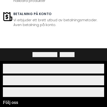
hållbara produkter
BETALNING PÅ KONTO
Vi erbjuder ett brett utbud av betalningsmetoder.
Även betalning på konto.
Integritetspolicy
·
Ångerrätt
Hjälp
Kontakta
Servis
Om oss
Monteringsanvisningar
Information
Frågor & svar
Materialöversikt
Allmänna villkor
Följ oss
Spåra leverans