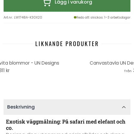
Lägg i varukorg
Art.nr.
:
LW1748A-K30X20
Redo att skickas
: 1–3 arbetsdagar
LIKNANDE PRODUKTER
vita blommor - UN Designs
Canvastavla UN Desi
311 kr
från
Beskrivning
Exotisk väggmålning: På safari med elefant och
co.