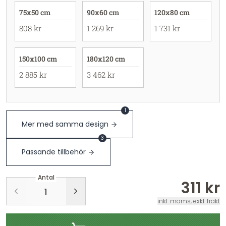
75x50 cm
90x60 cm
120x80 cm
808 kr
1 269 kr
1 731 kr
150x100 cm
180x120 cm
2 885 kr
3 462 kr
1
Mer med samma design
3
Passande tillbehör
Antal
311 kr
inkl. moms, exkl. frakt