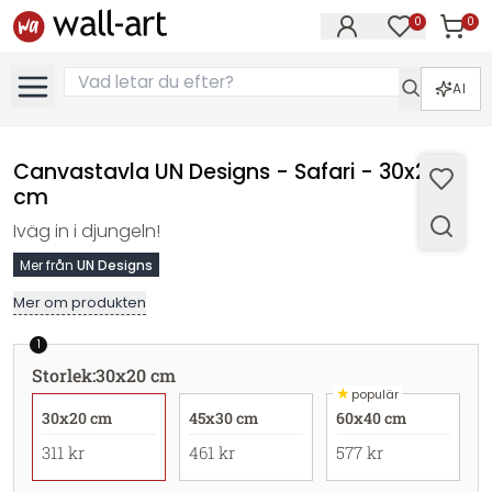
0
0
Artikla
Artiklar på 
AI
Canvastavla UN Designs - Safari - 30x20
cm
Iväg in i djungeln!
Mer från
UN Designs
Mer om produkten
1
Storlek
:
30x20 cm
★
populär
30x20 cm
45x30 cm
60x40 cm
311 kr
461 kr
577 kr