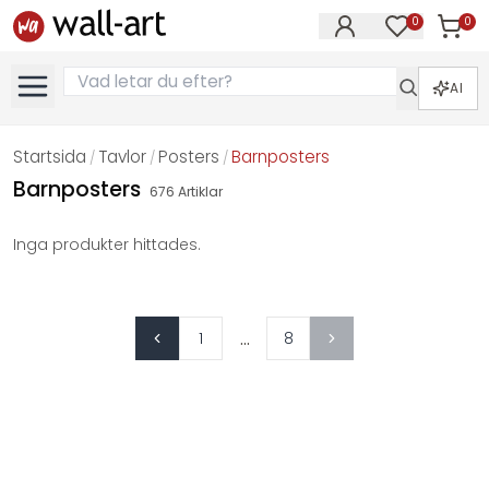
0
0
Artikla
Artiklar på 
AI
Startsida
Tavlor
Posters
Barnposters
/
/
/
Barnposters
676
Artiklar
Inga produkter hittades.
...
1
8