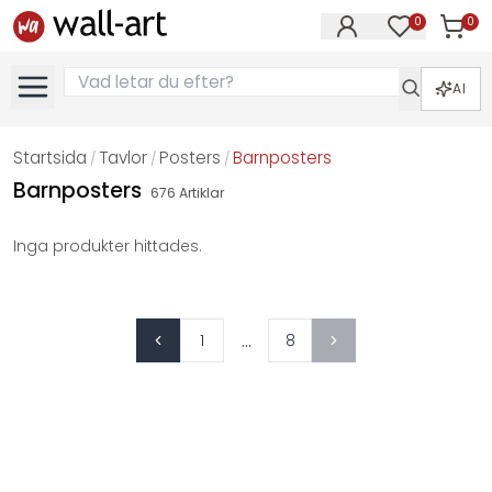
0
0
Artikla
Artiklar på 
AI
Startsida
Tavlor
Posters
Barnposters
/
/
/
Barnposters
676
Artiklar
Inga produkter hittades.
...
1
8